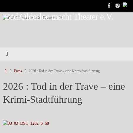
Zum
Inhalt
Bad Oldesloe macht Theater e.V.
springen
Start
Fotos
2026 : Tod in der Trave – eine Krimi-Stadtführung
2026 : Tod in der Trave – eine
Krimi-Stadtführung