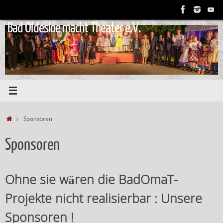
Zum
Inhalt
Bad Oldesloe macht Theater e.V.
springen
Start
Sponsoren
Sponsoren
Ohne sie wären die BadOmaT-
Projekte nicht realisierbar : Unsere
Sponsoren !